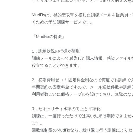
してマルウェアに感染させること、つまり人的ミスを
MudFixは、標的型攻撃を模した訓練メールを従業
くための予防訓練サービスです。
「MudFixの特徴」
1．訓練状況の把握が簡単
訓練メールによって感染した端末情報、感染ファイル
役立てることができます。
2．初期費用ゼロ！ 固定料金制なので何度でも訓練で
年間契約の固定料金ですので、メール送信件数や訓練
利用者数ごとに価格テーブルを設けており、無駄のな
3．セキュリティ水準の向上と平準化
訓練は、一度行っただけでは高い効果は期待できませ
ます。
回数無制限のMudFixなら、繰り返し行う訓練によ